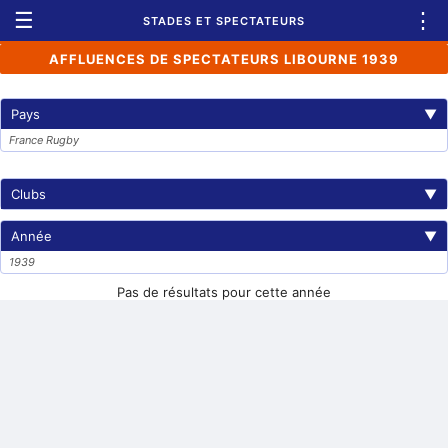
☰
⋮
STADES ET SPECTATEURS
AFFLUENCES DE SPECTATEURS LIBOURNE 1939
Pays
▼
France Rugby
Clubs
▼
Année
▼
1939
Pas de résultats pour cette année