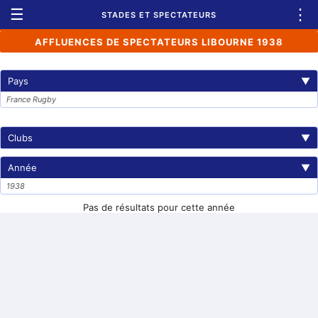
☰
⋮
STADES ET SPECTATEURS
AFFLUENCES DE SPECTATEURS LIBOURNE 1938
Pays
▼
France Rugby
Clubs
▼
Année
▼
1938
Pas de résultats pour cette année