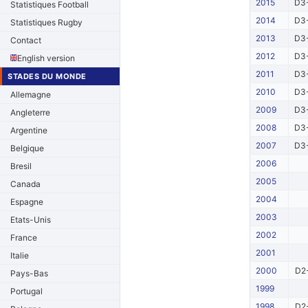
2015
D3-
Statistiques Football
2014
D3-
Statistiques Rugby
2013
D3-
Contact
2012
D3-
English version
2011
D3-
STADES DU MONDE
2010
D3-
Allemagne
2009
D3-
Angleterre
2008
D3-
Argentine
2007
D3-
Belgique
2006
Bresil
2005
Canada
2004
Espagne
2003
Etats-Unis
2002
France
2001
Italie
2000
D2-
Pays-Bas
1999
Portugal
1998
D2-