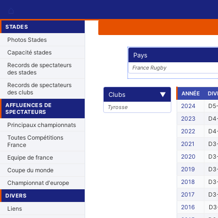
⌂
STADES
Photos Stades
Capacité stades
Pays
Records de spectateurs
France Rugby
des stades
Records de spectateurs
des clubs
ANNÉE
DIV
Clubs
▼
AFFLUENCES DE
2024
D5-
Tyrosse
SPECTATEURS
2023
D4-
Principaux championnats
2022
D4-
Toutes Compétitions
2021
D3-
France
2020
D3-
Equipe de france
2019
D3-
Coupe du monde
2018
D3-
Championnat d'europe
2017
D3-
DIVERS
2016
D3-
Liens