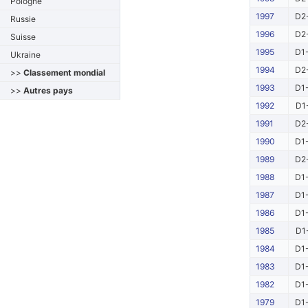
Pologne
1997
D2-
Russie
1996
D2-
Suisse
1995
D1-
Ukraine
1994
D2-
>>
Classement mondial
1993
D1-
>>
Autres pays
1992
D1
1991
D2-
1990
D1-
1989
D2-
1988
D1-
1987
D1-
1986
D1-
1985
D1
1984
D1-
1983
D1-
1982
D1-
1979
D1-