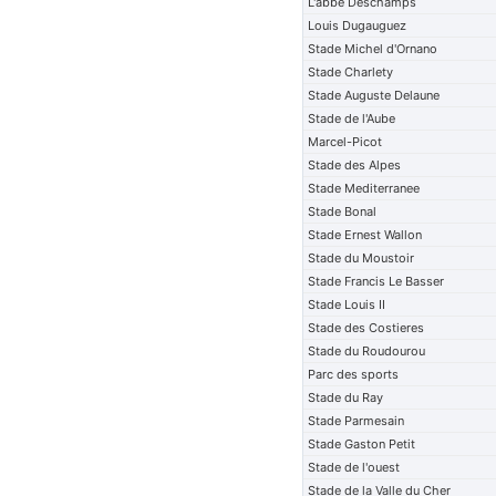
L'abbe Deschamps
Louis Dugauguez
Stade Michel d'Ornano
Stade Charlety
Stade Auguste Delaune
Stade de l'Aube
Marcel-Picot
Stade des Alpes
Stade Mediterranee
Stade Bonal
Stade Ernest Wallon
Stade du Moustoir
Stade Francis Le Basser
Stade Louis II
Stade des Costieres
Stade du Roudourou
Parc des sports
Stade du Ray
Stade Parmesain
Stade Gaston Petit
Stade de l'ouest
Stade de la Valle du Cher