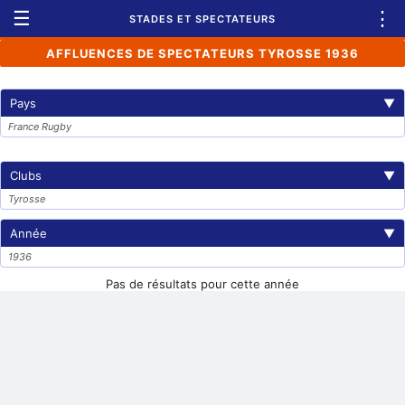
☰
⋮
STADES ET SPECTATEURS
AFFLUENCES DE SPECTATEURS TYROSSE 1936
Pays
▼
France Rugby
Clubs
▼
Tyrosse
Année
▼
1936
Pas de résultats pour cette année