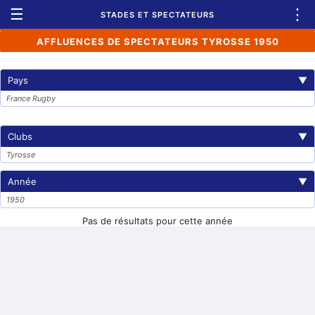
☰
⋮
STADES ET SPECTATEURS
AFFLUENCES DE SPECTATEURS TYROSSE 1950
Pays
▼
France Rugby
Clubs
▼
Tyrosse
Année
▼
1950
Pas de résultats pour cette année