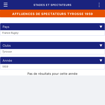
☰
⋮
STADES ET SPECTATEURS
AFFLUENCES DE SPECTATEURS TYROSSE 1959
Pays
▼
France Rugby
Clubs
▼
Tyrosse
Année
▼
1959
Pas de résultats pour cette année