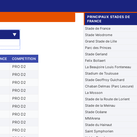
PRINCIPAUX STADES DE
FRANCE
Stade de France
▼
Stade Velodrome
Grand Stade de Lille
Parc des Princes
Stade Gerland
ENCE
COMPETITION
Felix Bollaert
PRO D2
La Beaujoire Louis Fonteneau
Stadium de Toulouse
PRO D2
Stade Geoffroy Guichard
PRO D2
Chaban Delmas (Parc Lescure)
PRO D2
La Mosson
PRO D2
Stade de la Route de Lorient
Stade de la Meinau
PRO D2
Stade Océane
PRO D2
MMArena
PRO D2
Stade du Hainaut
PRO D2
Saint Symphorien