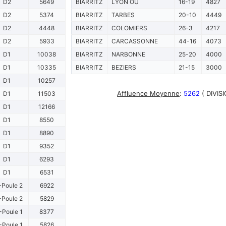
D2
5649
BIARRITZ
LYON OU
16-19
4827
D2
5374
BIARRITZ
TARBES
20-10
4449
D2
4448
BIARRITZ
COLOMIERS
26-3
4217
D2
5933
BIARRITZ
CARCASSONNE
44-16
4073
D1
10038
BIARRITZ
NARBONNE
25-20
4000
D1
10335
BIARRITZ
BEZIERS
21-15
3000
D1
10257
Affluence Moyenne
:
5262
( DIVIS
D1
11503
D1
12166
D1
8550
D1
8890
D1
9352
D1
6293
D1
6531
-Poule 2
6922
-Poule 2
5829
-Poule 1
8377
-Poule 1
5826