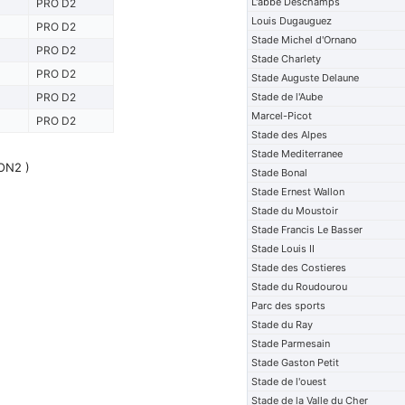
L'abbe Deschamps
PRO D2
Louis Dugauguez
PRO D2
Stade Michel d'Ornano
PRO D2
Stade Charlety
PRO D2
Stade Auguste Delaune
PRO D2
Stade de l'Aube
Marcel-Picot
PRO D2
Stade des Alpes
Stade Mediterranee
ION2 )
Stade Bonal
Stade Ernest Wallon
Stade du Moustoir
Stade Francis Le Basser
Stade Louis II
Stade des Costieres
Stade du Roudourou
Parc des sports
Stade du Ray
Stade Parmesain
Stade Gaston Petit
Stade de l'ouest
Stade de la Valle du Cher