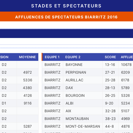
STADES ET SPECTATEURS
AFFLUENCES DE SPECTATEURS BIARRITZ 2016
ISION
MOYENNE
EQUIPE 1
EQUIPE 2
SCORE
AFFLU
D2
BIARRITZ
BAYONNE
13-16
10678
D2
4972
BIARRITZ
PERPIGNAN
27-21
6209
D2
5336
BIARRITZ
AURILLAC
25-28
6178
D2
4380
BIARRITZ
DAX
28-13
5789
D2
4126
BIARRITZ
BOURGOIN
26-25
5326
D1
9116
BIARRITZ
ALBI
9-20
5234
D2
BIARRITZ
AIX
32-28
5107
D2
BIARRITZ
MONTAUBAN
38-23
4969
D2
5287
BIARRITZ
MONT-DE-MARSAN
44-8
4876