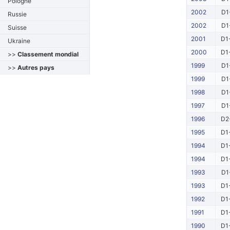
Pologne
2002
D1
Russie
2002
D1
Suisse
2001
D1
Ukraine
2000
D1
>>
Classement mondial
1999
D1
>>
Autres pays
1999
D1
1998
D1
1997
D1
1996
D2
1995
D1
1994
D1
1994
D1
1993
D1
1993
D1
1992
D1
1991
D1
1990
D1