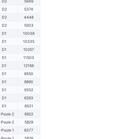
D2
5649
D2
5374
D2
4448
D2
5933
D1
10038
D1
10335
D1
10257
D1
11503
D1
12166
D1
8550
D1
8890
D1
9352
D1
6293
D1
6531
-Poule 2
6922
-Poule 2
5829
-Poule 1
8377
-Poule 1
5826