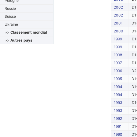
Pologne
2002
D1
Russie
2002
D1
Suisse
2001
D1
Ukraine
2000
D1
>>
Classement mondial
1999
D1
>>
Autres pays
1999
D1
1998
D1
1997
D1
1996
D2
1995
D1
1994
D1
1994
D1
1993
D1
1993
D1
1992
D1
1991
D1
1990
D1