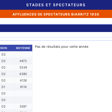
STADES ET SPECTATEURS
AFFLUENCES DE SPECTATEURS BIARRITZ 1930
Pas de résultats pour cette année
ISION
MOYENNE
D2
D2
4972
D2
5336
D2
4380
D2
4126
D1
9116
D2
D2
D2
5287