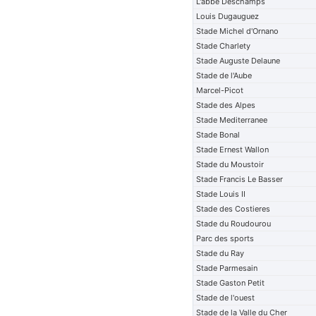
L'abbe Deschamps
Louis Dugauguez
Stade Michel d'Ornano
Stade Charlety
Stade Auguste Delaune
Stade de l'Aube
Marcel-Picot
Stade des Alpes
Stade Mediterranee
Stade Bonal
Stade Ernest Wallon
Stade du Moustoir
Stade Francis Le Basser
Stade Louis II
Stade des Costieres
Stade du Roudourou
Parc des sports
Stade du Ray
Stade Parmesain
Stade Gaston Petit
Stade de l'ouest
Stade de la Valle du Cher