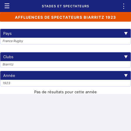
☰
⋮
STADES ET SPECTATEURS
AFFLUENCES DE SPECTATEURS BIARRITZ 1923
Pays
▼
France Rugby
Clubs
▼
Biarritz
Année
▼
1923
Pas de résultats pour cette année