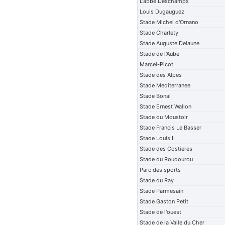
L'abbe Deschamps
Louis Dugauguez
Stade Michel d'Ornano
Stade Charlety
Stade Auguste Delaune
Stade de l'Aube
Marcel-Picot
Stade des Alpes
Stade Mediterranee
Stade Bonal
Stade Ernest Wallon
Stade du Moustoir
Stade Francis Le Basser
Stade Louis II
Stade des Costieres
Stade du Roudourou
Parc des sports
Stade du Ray
Stade Parmesain
Stade Gaston Petit
Stade de l'ouest
Stade de la Valle du Cher