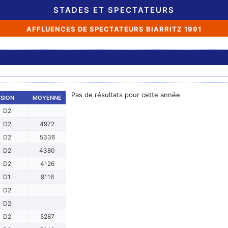
STADES ET SPECTATEURS
AFFLUENCES DE SPECTATEURS BIARRITZ 1991
Pas de résultats pour cette année
ISION
MOYENNE
D2
D2
4972
D2
5336
D2
4380
D2
4126
D1
9116
D2
D2
D2
5287