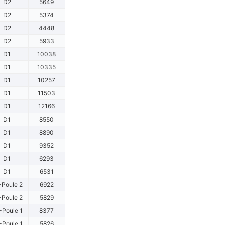
D2
5649
D2
5374
D2
4448
D2
5933
D1
10038
D1
10335
D1
10257
D1
11503
D1
12166
D1
8550
D1
8890
D1
9352
D1
6293
D1
6531
-Poule 2
6922
-Poule 2
5829
-Poule 1
8377
-Poule 1
5826