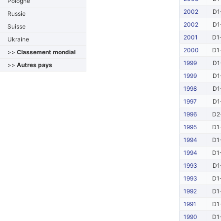
Pologne
2002
D1
Russie
2002
D1
Suisse
2001
D1
Ukraine
2000
D1
>>
Classement mondial
1999
D1
>>
Autres pays
1999
D1
1998
D1
1997
D1
1996
D2
1995
D1
1994
D1
1994
D1
1993
D1
1993
D1
1992
D1
1991
D1
1990
D1