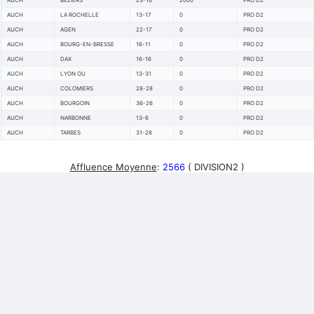
AUCH
BEZIERS
23-16
2000
PRO D2
AUCH
LA ROCHELLE
13-17
0
PRO D2
AUCH
AGEN
22-17
0
PRO D2
AUCH
BOURG-EN-BRESSE
16-11
0
PRO D2
AUCH
DAX
16-16
0
PRO D2
AUCH
LYON OU
13-31
0
PRO D2
AUCH
COLOMIERS
28-28
0
PRO D2
AUCH
BOURGOIN
36-26
0
PRO D2
AUCH
NARBONNE
13-6
0
PRO D2
AUCH
TARBES
31-28
0
PRO D2
Affluence Moyenne
:
2566
( DIVISION2 )