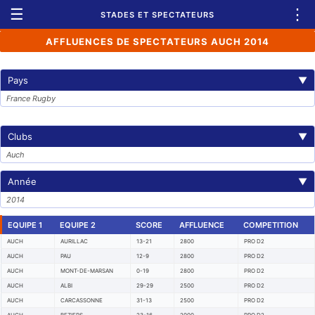
☰
⋮
STADES ET SPECTATEURS
AFFLUENCES DE SPECTATEURS AUCH 2014
Pays
▼
France Rugby
Clubs
▼
Auch
Année
▼
2014
EQUIPE 1
EQUIPE 2
SCORE
AFFLUENCE
COMPETITION
AUCH
AURILLAC
13-21
2800
PRO D2
AUCH
PAU
12-9
2800
PRO D2
AUCH
MONT-DE-MARSAN
0-19
2800
PRO D2
AUCH
ALBI
29-29
2500
PRO D2
AUCH
CARCASSONNE
31-13
2500
PRO D2