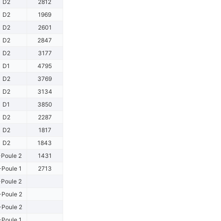
D2
2812
D2
1969
D2
2601
D2
2847
D2
3177
D1
4795
D2
3769
D2
3134
D1
3850
D2
2287
D2
1817
D2
1843
Poule 2
1431
-Poule 1
2713
Poule 2
Poule 2
Poule 2
-Poule 1