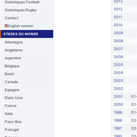
2013
Statistiques Football
2012
Statistiques Rugby
2011
Contact
2010
English version
2009
STADES DU MONDE
2008
Allemagne
2007
Angleterre
2006
Argentine
2005
Belgique
2004
Bresil
2003
Canada
2002
Espagne
2001
D1-
Etats-Unis
2000
D1
France
1999
D1-
Italie
1998
D2-
Pays-Bas
1997
D2-
Portugal
1995
D1