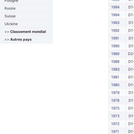
Pologne
1994
D1-
Russie
1994
D1-
Suisse
1993
D1
Ukraine
1992
D1-
>>
Classement mondial
1991
D1
>>
Autres pays
1990
D1
1989
D2-
1988
D1-
1983
D1-
1981
D1-
1980
D1-
1979
D1
1978
D1
1975
D1-
1973
D1
1972
D1-
1971
D1-