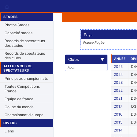
⌂
STADES
Photos Stades
Capacité stades
Pays
Records de spectateurs
France Rugby
des stades
Records de spectateurs
des clubs
ANNÉE
DIV
Clubs
▼
AFFLUENCES DE
2025
D4-
Auch
SPECTATEURS
2024
D4-
Principaux championnats
2023
D4-
Toutes Compétitions
2022
D4-
France
2021
D3-
Equipe de france
2017
D3-
Coupe du monde
2016
D3-
Championnat d'europe
2015
D3-
DIVERS
2014
Liens