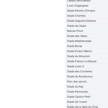
L'abbe Deschamps
Louis Dugauguez
Stade Michel d'Ornano
Stade Charlety
Stade Auguste Delaune
Stade de l'Aube
Marcel-Picot
Stade des Alpes
Stade Mediterranee
Stade Bonal
Stade Ernest Wallon
Stade du Moustoir
Stade Francis Le Basser
Stade Louis II
Stade des Costieres
Stade du Roudourou
Parc des sports
Stade du Ray
Stade Parmesain
Stade Gaston Petit
Stade de l'ouest
Stade de la Valle du Cher