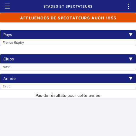
☰
⋮
STADES ET SPECTATEURS
AFFLUENCES DE SPECTATEURS AUCH 1955
Pays
▼
France Rugby
Clubs
▼
Auch
Année
▼
1955
Pas de résultats pour cette année