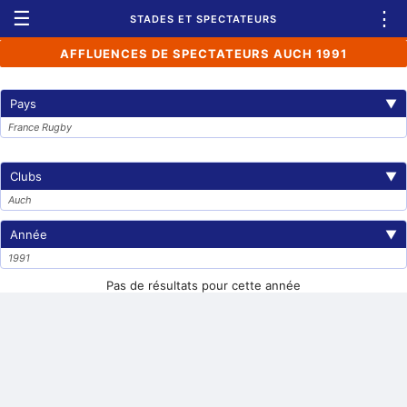
☰
⋮
STADES ET SPECTATEURS
AFFLUENCES DE SPECTATEURS AUCH 1991
Pays
▼
France Rugby
Clubs
▼
Auch
Année
▼
1991
Pas de résultats pour cette année