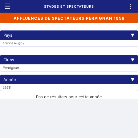
☰
⋮
STADES ET SPECTATEURS
AFFLUENCES DE SPECTATEURS PERPIGNAN 1958
Pays
▼
France Rugby
Clubs
▼
Perpignan
Année
▼
1958
Pas de résultats pour cette année