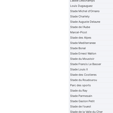
L'abbe Deschamps
Louis Dugauguez
Stade Michel d'Ornano
Stade Charlety
Stade Auguste Delaune
Stade de l'Aube
Marcel-Picot
Stade des Alpes
Stade Mediterranee
Stade Bonal
Stade Ernest Wallon
Stade du Moustoir
Stade Francis Le Basser
Stade Louis II
Stade des Costieres
Stade du Roudourou
Parc des sports
Stade du Ray
Stade Parmesain
Stade Gaston Petit
Stade de l'ouest
Stade de la Valle du Cher