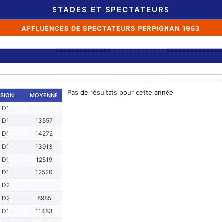
STADES ET SPECTATEURS
AFFLUENCES DE SPECTATEURS PERPIGNAN 1953
Pas de résultats pour cette année
ISION
MOYENNE
D1
D1
13557
D1
14272
D1
13913
D1
12519
D1
12520
D2
D2
8985
D1
11483