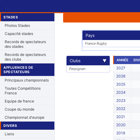
⌂
STADES
Photos Stades
Capacité stades
Pays
Records de spectateurs
France Rugby
des stades
Records de spectateurs
des clubs
ANNÉE
DIV
Clubs
▼
AFFLUENCES DE
2027
Perpignan
SPECTATEURS
2026
Principaux championnats
2025
Toutes Compétitions
2024
France
2023
Equipe de france
2022
Coupe du monde
2021
Championnat d'europe
2020
DIVERS
2019
Liens