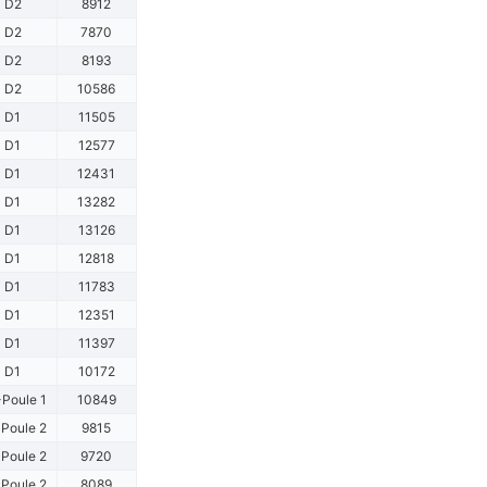
D2
8912
D2
7870
D2
8193
D2
10586
D1
11505
D1
12577
D1
12431
D1
13282
D1
13126
D1
12818
D1
11783
D1
12351
D1
11397
D1
10172
Poule 1
10849
Poule 2
9815
Poule 2
9720
Poule 2
8089