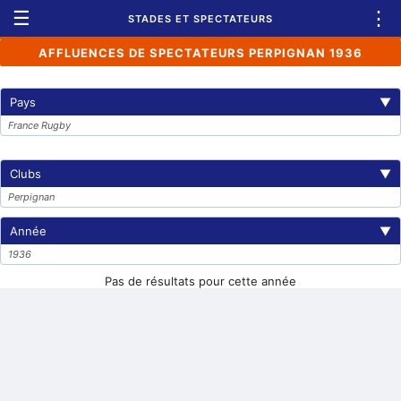
☰
⋮
STADES ET SPECTATEURS
AFFLUENCES DE SPECTATEURS PERPIGNAN 1936
Pays
▼
France Rugby
Clubs
▼
Perpignan
Année
▼
1936
Pas de résultats pour cette année