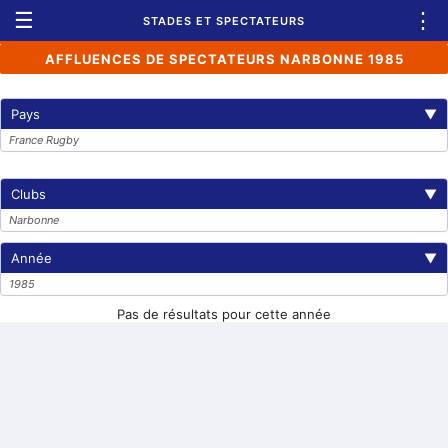
☰
⋮
STADES ET SPECTATEURS
AFFLUENCES DE SPECTATEURS NARBONNE 1985
Pays
▼
France Rugby
Clubs
▼
Narbonne
Année
▼
1985
Pas de résultats pour cette année