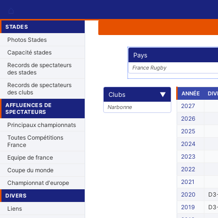
⌂
STADES
Photos Stades
Capacité stades
Pays
Records de spectateurs
France Rugby
des stades
Records de spectateurs
des clubs
ANNÉE
DIV
Clubs
▼
AFFLUENCES DE
2027
Narbonne
SPECTATEURS
2026
Principaux championnats
2025
Toutes Compétitions
2024
France
2023
Equipe de france
2022
Coupe du monde
2021
Championnat d'europe
2020
D3-
DIVERS
2019
D3-
Liens