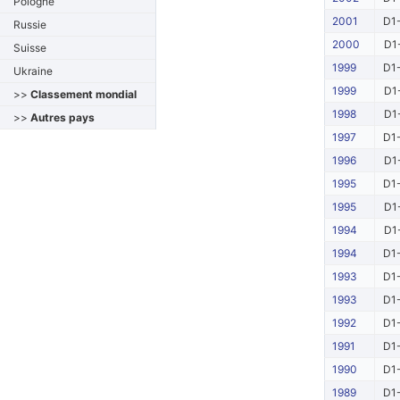
Pologne
2001
D1-
Russie
2000
D1
Suisse
1999
D1-
Ukraine
1999
D1
>>
Classement mondial
1998
D1
>>
Autres pays
1997
D1-
1996
D1
1995
D1-
1995
D1
1994
D1
1994
D1-
1993
D1-
1993
D1-
1992
D1-
1991
D1-
1990
D1-
1989
D1-