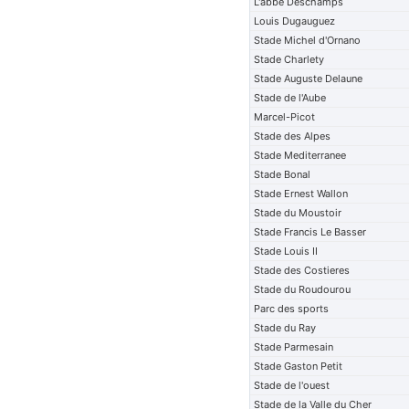
L'abbe Deschamps
Louis Dugauguez
Stade Michel d'Ornano
Stade Charlety
Stade Auguste Delaune
Stade de l'Aube
Marcel-Picot
Stade des Alpes
Stade Mediterranee
Stade Bonal
Stade Ernest Wallon
Stade du Moustoir
Stade Francis Le Basser
Stade Louis II
Stade des Costieres
Stade du Roudourou
Parc des sports
Stade du Ray
Stade Parmesain
Stade Gaston Petit
Stade de l'ouest
Stade de la Valle du Cher