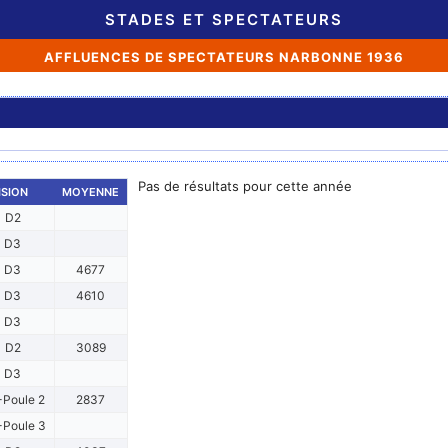
STADES ET SPECTATEURS
AFFLUENCES DE SPECTATEURS NARBONNE 1936
Pas de résultats pour cette année
ISION
MOYENNE
D2
D3
D3
4677
D3
4610
D3
D2
3089
D3
Poule 2
2837
Poule 3