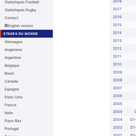
2018
Statistiques Football
2017
Statistiques Rugby
2016
Contact
2015
English version
2014
STADES DU MONDE
2013
Allemagne
2012
Angleterre
2011
Argentine
2010
Belgique
2009
Bresil
2008
Canada
2007
Espagne
2006
Etats-Unis
2005
France
2004
Italie
2004
D1-
Pays-Bas
2003
D1-
Portugal
2002
D1-