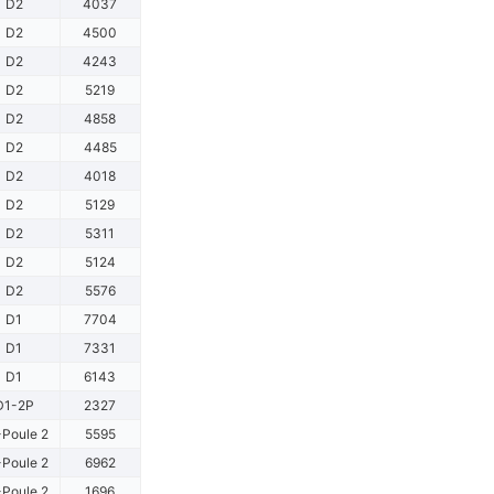
D2
4037
D2
4500
D2
4243
D2
5219
D2
4858
D2
4485
D2
4018
D2
5129
D2
5311
D2
5124
D2
5576
D1
7704
D1
7331
D1
6143
D1-2P
2327
Poule 2
5595
Poule 2
6962
Poule 2
1696