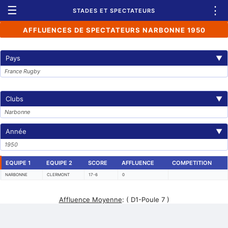
☰
⋮
STADES ET SPECTATEURS
AFFLUENCES DE SPECTATEURS NARBONNE 1950
Pays
▼
France Rugby
Clubs
▼
Narbonne
Année
▼
1950
EQUIPE 1
EQUIPE 2
SCORE
AFFLUENCE
COMPETITION
NARBONNE
CLERMONT
17-6
0
Affluence Moyenne
:
( D1-Poule 7 )