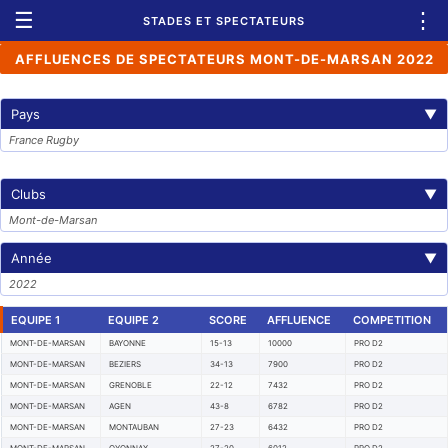
☰
⋮
STADES ET SPECTATEURS
AFFLUENCES DE SPECTATEURS MONT-DE-MARSAN 2022
Pays
▼
France Rugby
Clubs
▼
Mont-de-Marsan
Année
▼
2022
EQUIPE 1
EQUIPE 2
SCORE
AFFLUENCE
COMPETITION
MONT-DE-MARSAN
BAYONNE
15-13
10000
PRO D2
MONT-DE-MARSAN
BEZIERS
34-13
7900
PRO D2
MONT-DE-MARSAN
GRENOBLE
22-12
7432
PRO D2
MONT-DE-MARSAN
AGEN
43-8
6782
PRO D2
MONT-DE-MARSAN
MONTAUBAN
27-23
6432
PRO D2