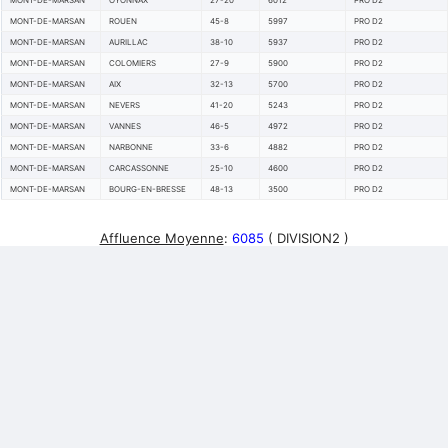
MONT-DE-MARSAN
OYONNAX
27-20
6012
PRO D2
MONT-DE-MARSAN
ROUEN
45-8
5997
PRO D2
MONT-DE-MARSAN
AURILLAC
38-10
5937
PRO D2
MONT-DE-MARSAN
COLOMIERS
27-9
5900
PRO D2
MONT-DE-MARSAN
AIX
32-13
5700
PRO D2
MONT-DE-MARSAN
NEVERS
41-20
5243
PRO D2
MONT-DE-MARSAN
VANNES
46-5
4972
PRO D2
MONT-DE-MARSAN
NARBONNE
33-6
4882
PRO D2
MONT-DE-MARSAN
CARCASSONNE
25-10
4600
PRO D2
MONT-DE-MARSAN
BOURG-EN-BRESSE
48-13
3500
PRO D2
Affluence Moyenne
:
6085
( DIVISION2 )