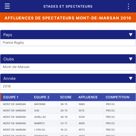
☰
⋮
STADES ET SPECTATEURS
AFFLUENCES DE SPECTATEURS MONT-DE-MARSAN 2016
Pays
▼
France Rugby
Clubs
▼
Mont-de-Marsan
Année
▼
2016
EQUIPE 1
EQUIPE 2
SCORE
AFFLUENCE
COMPETITION
MONT-DE-MARSAN
BAYONNE
38-15
5880
PRO D2
MONT-DE-MARSAN
DAX
26-10
5515
PRO D2
MONT-DE-MARSAN
AURILLAC
36-18
5200
PRO D2
MONT-DE-MARSAN
BIARRITZ
23-17
4600
PRO D2
MONT-DE-MARSAN
LYON OU
18-22
4573
PRO D2