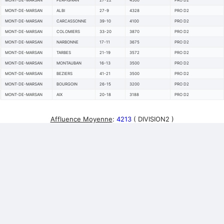
MONT-DE-MARSAN
PERPIGNAN
27-22
4500
PRO D2
MONT-DE-MARSAN
ALBI
27-9
4328
PRO D2
MONT-DE-MARSAN
CARCASSONNE
39-10
4100
PRO D2
MONT-DE-MARSAN
COLOMIERS
33-20
3870
PRO D2
MONT-DE-MARSAN
NARBONNE
17-11
3675
PRO D2
MONT-DE-MARSAN
TARBES
21-19
3572
PRO D2
MONT-DE-MARSAN
MONTAUBAN
16-13
3500
PRO D2
MONT-DE-MARSAN
BEZIERS
41-21
3500
PRO D2
MONT-DE-MARSAN
BOURGOIN
26-15
3200
PRO D2
MONT-DE-MARSAN
AIX
20-18
3188
PRO D2
Affluence Moyenne
:
4213
( DIVISION2 )