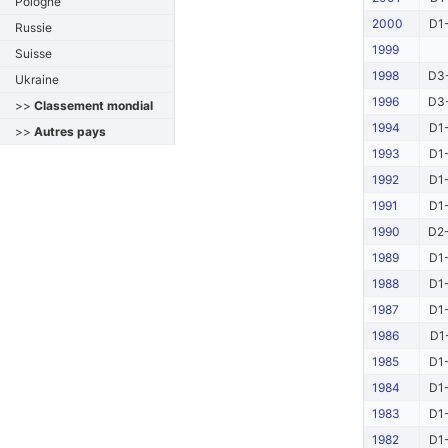
Pologne
2000
D1-
Russie
1999
Suisse
1998
D3-
Ukraine
1996
D3-
>>
Classement mondial
1994
D1-
>>
Autres pays
1993
D1-
1992
D1-
1991
D1-
1990
D2-
1989
D1-
1988
D1-
1987
D1-
1986
D1
1985
D1-
1984
D1-
1983
D1-
1982
D1-