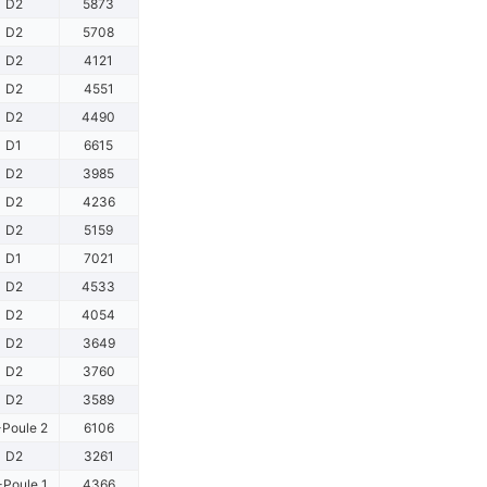
D2
5873
D2
5708
D2
4121
D2
4551
D2
4490
D1
6615
D2
3985
D2
4236
D2
5159
D1
7021
D2
4533
D2
4054
D2
3649
D2
3760
D2
3589
Poule 2
6106
D2
3261
-Poule 1
4366