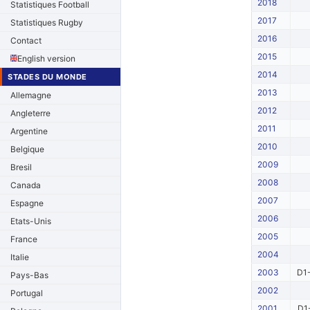
2018
Statistiques Football
2017
Statistiques Rugby
2016
Contact
2015
English version
2014
STADES DU MONDE
2013
Allemagne
2012
Angleterre
2011
Argentine
2010
Belgique
2009
Bresil
2008
Canada
2007
Espagne
2006
Etats-Unis
2005
France
2004
Italie
2003
D1-
Pays-Bas
2002
Portugal
2001
D1