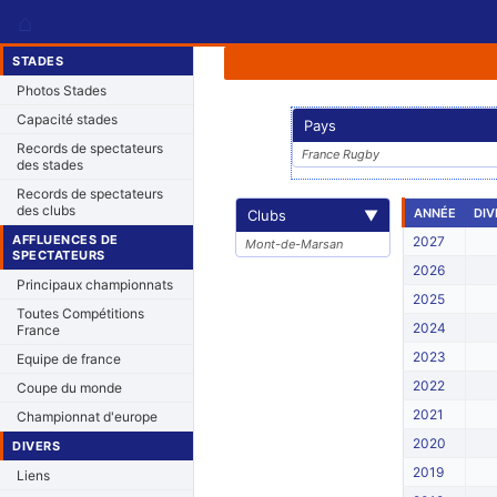
⌂
STADES
Photos Stades
Capacité stades
Pays
Records de spectateurs
France Rugby
des stades
Records de spectateurs
des clubs
ANNÉE
DIV
Clubs
▼
AFFLUENCES DE
2027
Mont-de-Marsan
SPECTATEURS
2026
Principaux championnats
2025
Toutes Compétitions
2024
France
2023
Equipe de france
2022
Coupe du monde
2021
Championnat d'europe
2020
DIVERS
2019
Liens