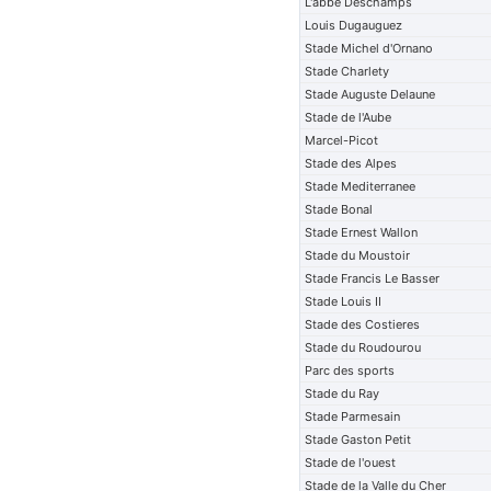
L'abbe Deschamps
Louis Dugauguez
Stade Michel d'Ornano
Stade Charlety
Stade Auguste Delaune
Stade de l'Aube
Marcel-Picot
Stade des Alpes
Stade Mediterranee
Stade Bonal
Stade Ernest Wallon
Stade du Moustoir
Stade Francis Le Basser
Stade Louis II
Stade des Costieres
Stade du Roudourou
Parc des sports
Stade du Ray
Stade Parmesain
Stade Gaston Petit
Stade de l'ouest
Stade de la Valle du Cher