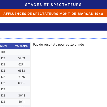
STADES ET SPECTATEURS
AFFLUENCES DE SPECTATEURS MONT-DE-MARSAN 1948
Pas de résultats pour cette année
ISION
MOYENNE
D3
D2
5263
D2
6271
D2
6683
D2
6176
D2
6085
D2
D2
3018
D2
5011