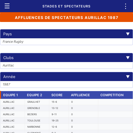
☰
⋮
STADES ET SPECTATEURS
AFFLUENCES DE SPECTATEURS AURILLAC 1987
Pays
▼
France Rugby
Clubs
▼
Aurillac
Année
▼
1987
EQUIPE 1
EQUIPE 2
SCORE
AFFLUENCE
COMPETITION
AURILLAC
GRAULHET
15-6
0
AURILLAC
GRENOBLE
13-12
0
AURILLAC
BEZIERS
9-11
0
AURILLAC
TOULOUSE
19-25
0
AURILLAC
NARBONNE
12-6
0