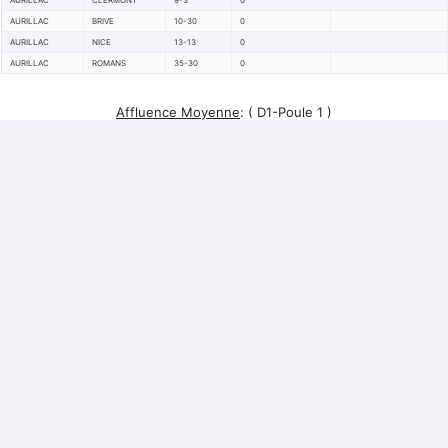
AURILLAC
CLERMONT
9-3
0
AURILLAC
BRIVE
10-30
0
AURILLAC
NICE
13-13
0
AURILLAC
ROMANS
35-30
0
Affluence Moyenne
:
( D1-Poule 1 )