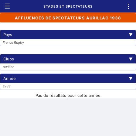
☰
⋮
STADES ET SPECTATEURS
AFFLUENCES DE SPECTATEURS AURILLAC 1938
Pays
▼
France Rugby
Clubs
▼
Aurillac
Année
▼
1938
Pas de résultats pour cette année