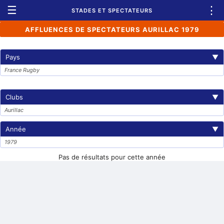
☰
⋮
STADES ET SPECTATEURS
AFFLUENCES DE SPECTATEURS AURILLAC 1979
Pays
▼
France Rugby
Clubs
▼
Aurillac
Année
▼
1979
Pas de résultats pour cette année