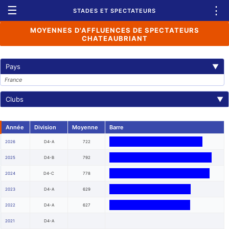
☰
⋮
STADES ET SPECTATEURS
MOYENNES D'AFFLUENCES DE SPECTATEURS
CHATEAUBRIANT
Pays
▼
France
Clubs
▼
Année
Division
Moyenne
Barre
2026
D4-A
722
2025
D4-B
792
2024
D4-C
778
2023
D4-A
629
2022
D4-A
627
2021
D4-A