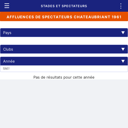
☰
⋮
STADES ET SPECTATEURS
AFFLUENCES DE SPECTATEURS CHATEAUBRIANT 1961
Pays
▼
Clubs
▼
Année
▼
1961
Pas de résultats pour cette année