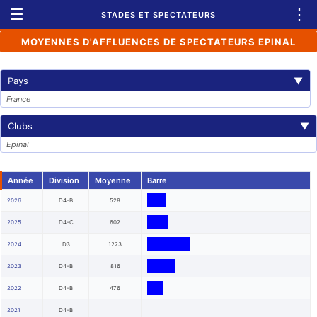
☰
⋮
STADES ET SPECTATEURS
MOYENNES D'AFFLUENCES DE SPECTATEURS EPINAL
Pays
▼
France
Clubs
▼
Epinal
Année
Division
Moyenne
Barre
2026
D4-B
528
2025
D4-C
602
2024
D3
1223
2023
D4-B
816
2022
D4-B
476
2021
D4-B