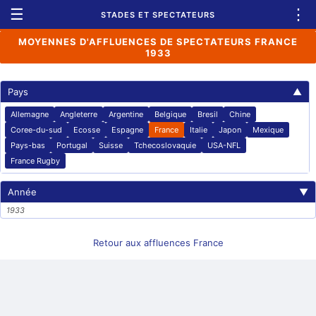
☰
⋮
STADES ET SPECTATEURS
MOYENNES D'AFFLUENCES DE SPECTATEURS FRANCE
1933
Pays
▲
Allemagne
Angleterre
Argentine
Belgique
Bresil
Chine
Coree-du-sud
Ecosse
Espagne
France
Italie
Japon
Mexique
Pays-bas
Portugal
Suisse
Tchecoslovaquie
USA-NFL
France Rugby
Année
▼
1933
Retour aux affluences France