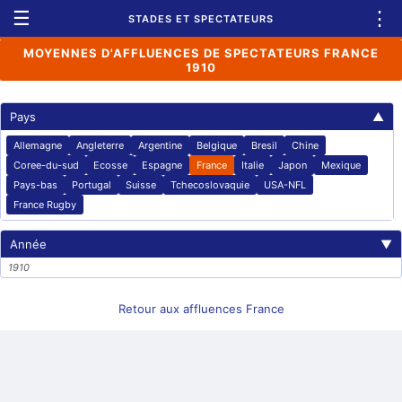
☰
⋮
STADES ET SPECTATEURS
MOYENNES D'AFFLUENCES DE SPECTATEURS FRANCE
1910
Pays
▲
Allemagne
Angleterre
Argentine
Belgique
Bresil
Chine
Coree-du-sud
Ecosse
Espagne
France
Italie
Japon
Mexique
Pays-bas
Portugal
Suisse
Tchecoslovaquie
USA-NFL
France Rugby
Année
▼
1910
Retour aux affluences France