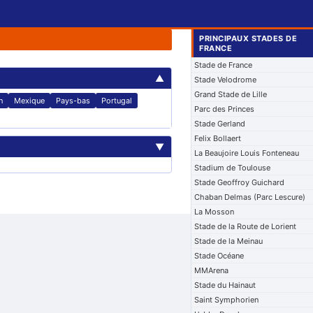
PRINCIPAUX STADES DE
FRANCE
Stade de France
▲
Stade Velodrome
Grand Stade de Lille
n
Mexique
Pays-bas
Portugal
Parc des Princes
Stade Gerland
Felix Bollaert
▼
La Beaujoire Louis Fonteneau
Stadium de Toulouse
Stade Geoffroy Guichard
Chaban Delmas (Parc Lescure)
La Mosson
Stade de la Route de Lorient
Stade de la Meinau
Stade Océane
MMArena
Stade du Hainaut
Saint Symphorien