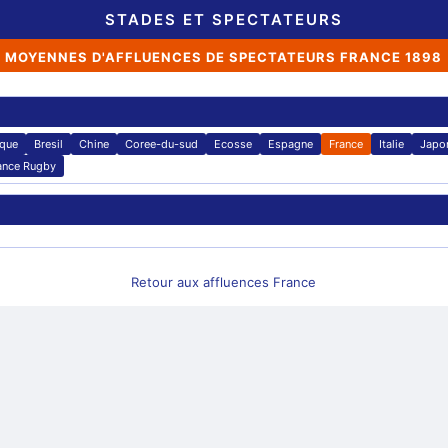
STADES ET SPECTATEURS
MOYENNES D'AFFLUENCES DE SPECTATEURS FRANCE 1898
ique
Bresil
Chine
Coree-du-sud
Ecosse
Espagne
France
Italie
Japo
ance Rugby
Retour aux affluences France