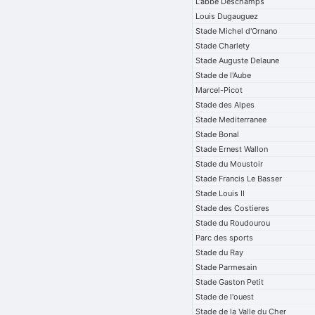
L'abbe Deschamps
Louis Dugauguez
Stade Michel d'Ornano
Stade Charlety
Stade Auguste Delaune
Stade de l'Aube
Marcel-Picot
Stade des Alpes
Stade Mediterranee
Stade Bonal
Stade Ernest Wallon
Stade du Moustoir
Stade Francis Le Basser
Stade Louis II
Stade des Costieres
Stade du Roudourou
Parc des sports
Stade du Ray
Stade Parmesain
Stade Gaston Petit
Stade de l'ouest
Stade de la Valle du Cher