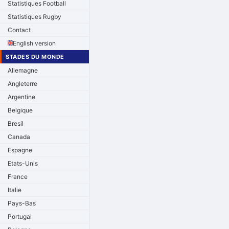
Statistiques Football
Statistiques Rugby
Contact
English version
STADES DU MONDE
Allemagne
Angleterre
Argentine
Belgique
Bresil
Canada
Espagne
Etats-Unis
France
Italie
Pays-Bas
Portugal