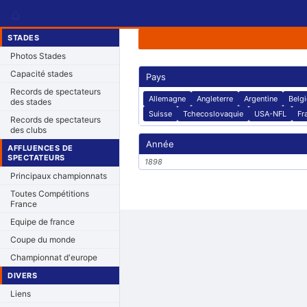
⌂
STADES
Photos Stades
Capacité stades
Pays
Records de spectateurs
Allemagne
Angleterre
Argentine
Belg
des stades
Suisse
Tchecoslovaquie
USA-NFL
Fr
Records de spectateurs
des clubs
Année
AFFLUENCES DE
SPECTATEURS
1898
Principaux championnats
Toutes Compétitions
France
Equipe de france
Coupe du monde
Championnat d'europe
DIVERS
Liens