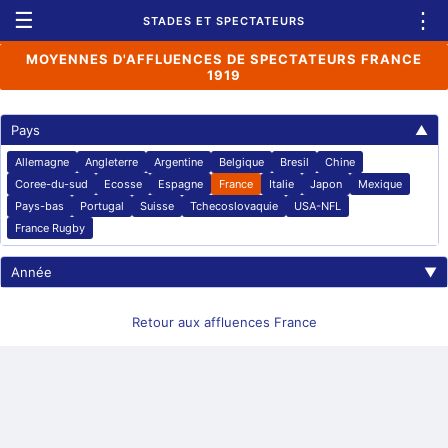
☰
⋮
STADES ET SPECTATEURS
MOYENNES D'AFFLUENCES DE SPECTATEURS FRANCE
1919
Pays
▲
Allemagne
Angleterre
Argentine
Belgique
Bresil
Chine
Coree-du-sud
Ecosse
Espagne
France
Italie
Japon
Mexique
Pays-bas
Portugal
Suisse
Tchecoslovaquie
USA-NFL
France Rugby
Année
▼
Retour aux affluences France