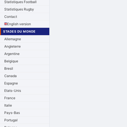
Statistiques Football
Statistiques Rugby
Contact
English version
STADES DU MONDE
Allemagne
Angleterre
Argentine
Belgique
Bresil
Canada
Espagne
Etats-Unis
France
Italie
Pays-Bas
Portugal