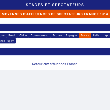
STADES ET SPECTATEURS
MOYENNES D'AFFLUENCES DE SPECTATEURS FRANCE 1914
ique
Bresil
Chine
Coree-du-sud
Ecosse
Espagne
France
Italie
Japo
ance Rugby
Retour aux affluences France