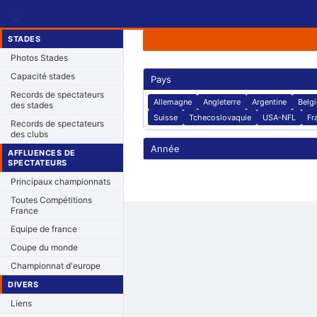
⌂
STADES
Photos Stades
Capacité stades
Pays
Records de spectateurs
Allemagne
Angleterre
Argentine
Belg
des stades
Suisse
Tchecoslovaquie
USA-NFL
Fr
Records de spectateurs
des clubs
Année
AFFLUENCES DE
SPECTATEURS
Principaux championnats
Toutes Compétitions
France
Equipe de france
Coupe du monde
Championnat d'europe
DIVERS
Liens