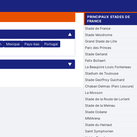
PRINCIPAUX STADES DE
FRANCE
Stade de France
▲
Stade Velodrome
Grand Stade de Lille
n
Mexique
Pays-bas
Portugal
Parc des Princes
Stade Gerland
Felix Bollaert
▼
La Beaujoire Louis Fonteneau
Stadium de Toulouse
Stade Geoffroy Guichard
Chaban Delmas (Parc Lescure)
La Mosson
Stade de la Route de Lorient
Stade de la Meinau
Stade Océane
MMArena
Stade du Hainaut
Saint Symphorien