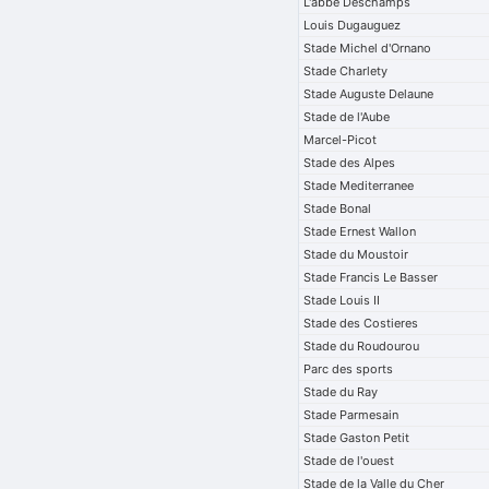
L'abbe Deschamps
Louis Dugauguez
Stade Michel d'Ornano
Stade Charlety
Stade Auguste Delaune
Stade de l'Aube
Marcel-Picot
Stade des Alpes
Stade Mediterranee
Stade Bonal
Stade Ernest Wallon
Stade du Moustoir
Stade Francis Le Basser
Stade Louis II
Stade des Costieres
Stade du Roudourou
Parc des sports
Stade du Ray
Stade Parmesain
Stade Gaston Petit
Stade de l'ouest
Stade de la Valle du Cher