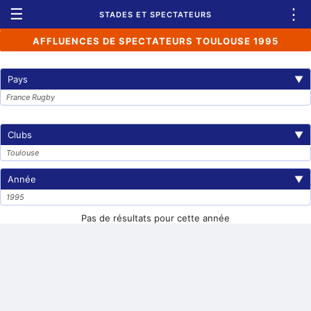
☰
⋮
STADES ET SPECTATEURS
AFFLUENCES DE SPECTATEURS TOULOUSE 1995
Pays
▼
France Rugby
Clubs
▼
Toulouse
Année
▼
1995
Pas de résultats pour cette année