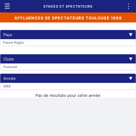
☰
⋮
STADES ET SPECTATEURS
AFFLUENCES DE SPECTATEURS TOULOUSE 1988
Pays
▼
France Rugby
Clubs
▼
Toulouse
Année
▼
1988
Pas de résultats pour cette année