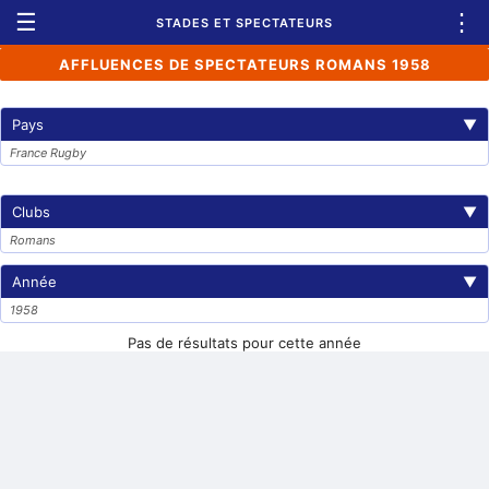
☰
⋮
STADES ET SPECTATEURS
AFFLUENCES DE SPECTATEURS ROMANS 1958
Pays
▼
France Rugby
Clubs
▼
Romans
Année
▼
1958
Pas de résultats pour cette année