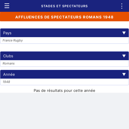
☰
⋮
STADES ET SPECTATEURS
AFFLUENCES DE SPECTATEURS ROMANS 1948
Pays
▼
France Rugby
Clubs
▼
Romans
Année
▼
1948
Pas de résultats pour cette année