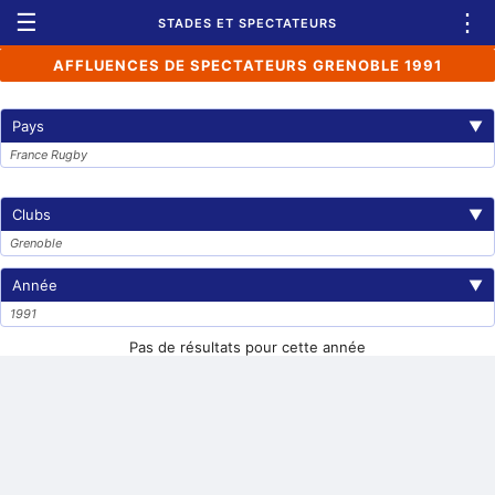
☰
⋮
STADES ET SPECTATEURS
AFFLUENCES DE SPECTATEURS GRENOBLE 1991
Pays
▼
France Rugby
Clubs
▼
Grenoble
Année
▼
1991
Pas de résultats pour cette année