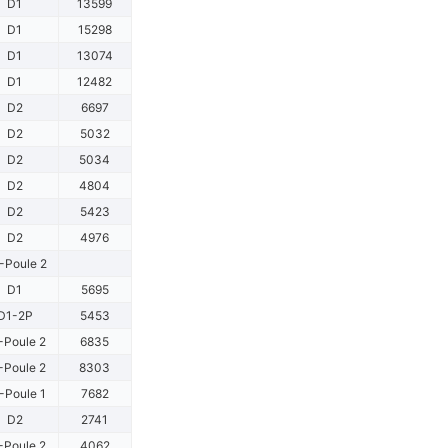
D1
13599
D1
15298
D1
13074
D1
12482
D2
6697
D2
5032
D2
5034
D2
4804
D2
5423
D2
4976
-Poule 2
D1
5695
D1-2P
5453
-Poule 2
6835
-Poule 2
8303
-Poule 1
7682
D2
2741
-Poule 2
4062