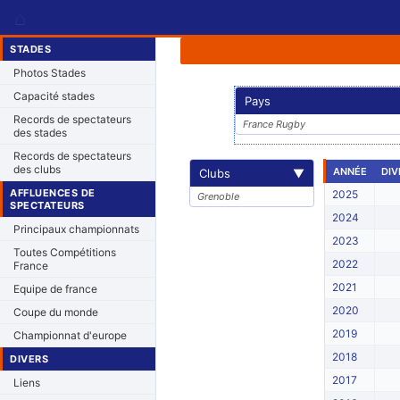
⌂
STADES
Photos Stades
Capacité stades
Pays
Records de spectateurs
France Rugby
des stades
Records de spectateurs
des clubs
ANNÉE
DIV
Clubs
▼
AFFLUENCES DE
2025
Grenoble
SPECTATEURS
2024
Principaux championnats
2023
Toutes Compétitions
2022
France
2021
Equipe de france
2020
Coupe du monde
2019
Championnat d'europe
2018
DIVERS
2017
Liens