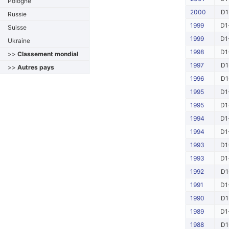
Pologne
2000
D1
Russie
1999
D1
Suisse
1999
D1
Ukraine
1998
D1
>>
Classement mondial
1997
D1
>>
Autres pays
1996
D1
1995
D1
1995
D1
1994
D1
1994
D1
1993
D1
1993
D1
1992
D1
1991
D1
1990
D1
1989
D1
1988
D1