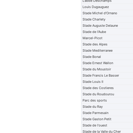
L'abbe Deschamps
Louis Dugauguez
Stade Michel d'Ornano
Stade Charlety
Stade Auguste Delaune
Stade de l'Aube
Marcel-Picot
Stade des Alpes
Stade Mediterranee
Stade Bonal
Stade Ernest Wallon
Stade du Moustoir
Stade Francis Le Basser
Stade Louis II
Stade des Costieres
Stade du Roudourou
Parc des sports
Stade du Ray
Stade Parmesain
Stade Gaston Petit
Stade de l'ouest
Stade de la Valle du Cher