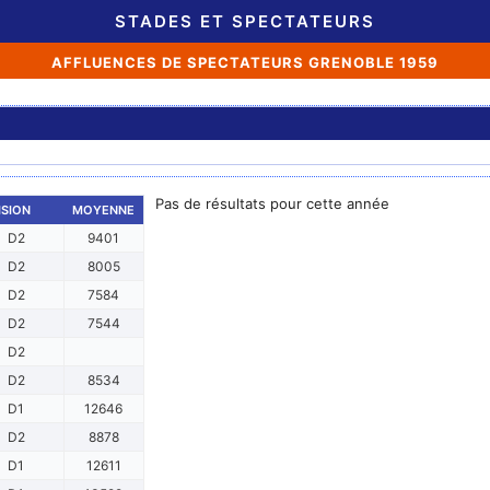
STADES ET SPECTATEURS
AFFLUENCES DE SPECTATEURS GRENOBLE 1959
Pas de résultats pour cette année
ISION
MOYENNE
D2
9401
D2
8005
D2
7584
D2
7544
D2
D2
8534
D1
12646
D2
8878
D1
12611