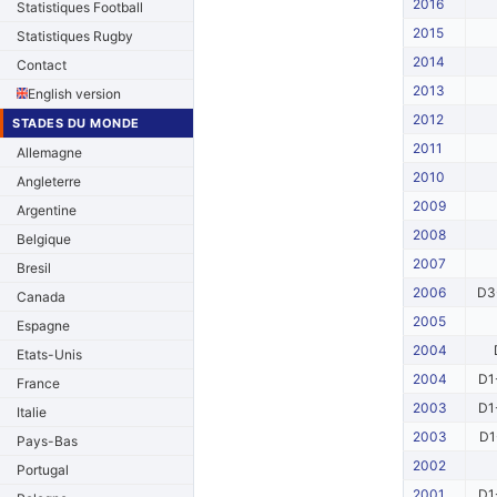
2016
Statistiques Football
2015
Statistiques Rugby
2014
Contact
2013
English version
2012
STADES DU MONDE
2011
Allemagne
2010
Angleterre
2009
Argentine
2008
Belgique
2007
Bresil
2006
D3
Canada
2005
Espagne
2004
Etats-Unis
2004
D1
France
2003
D1
Italie
2003
D1
Pays-Bas
2002
Portugal
2001
D1