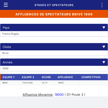
☰
⋮
STADES ET SPECTATEURS
AFFLUENCES DE SPECTATEURS BRIVE 1999
Pays
▼
France Rugby
Clubs
▼
Brive
Année
▼
1999
EQUIPE 1
EQUIPE 2
SCORE
AFFLUENCE
COMPETITION
BRIVE
TOULOUSE
25-21
18000
Affluence Moyenne
:
18000
( D1-Poule 3 )