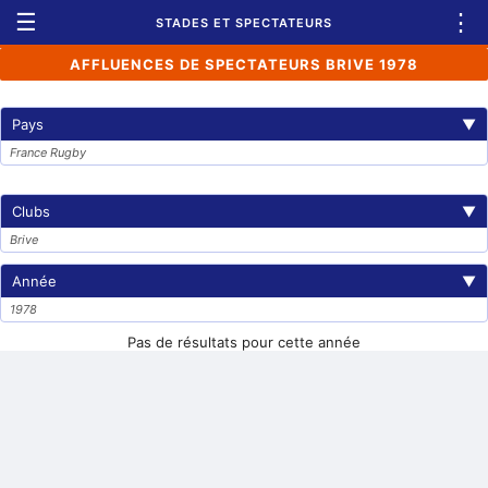
☰
⋮
STADES ET SPECTATEURS
AFFLUENCES DE SPECTATEURS BRIVE 1978
Pays
▼
France Rugby
Clubs
▼
Brive
Année
▼
1978
Pas de résultats pour cette année