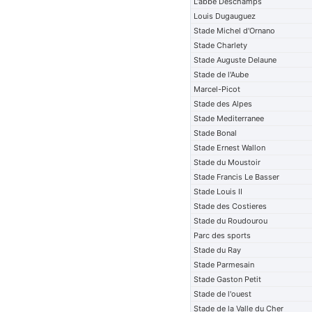
L'abbe Deschamps
Louis Dugauguez
Stade Michel d'Ornano
Stade Charlety
Stade Auguste Delaune
Stade de l'Aube
Marcel-Picot
Stade des Alpes
Stade Mediterranee
Stade Bonal
Stade Ernest Wallon
Stade du Moustoir
Stade Francis Le Basser
Stade Louis II
Stade des Costieres
Stade du Roudourou
Parc des sports
Stade du Ray
Stade Parmesain
Stade Gaston Petit
Stade de l'ouest
Stade de la Valle du Cher