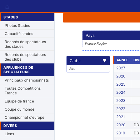
⌂
STADES
Photos Stades
Capacité stades
Pays
Records de spectateurs
France Rugby
des stades
Records de spectateurs
des clubs
ANNÉE
DIV
Clubs
▼
AFFLUENCES DE
2027
Albi
SPECTATEURS
2026
Principaux championnats
2025
Toutes Compétitions
2024
France
2023
Equipe de france
2022
Coupe du monde
2021
Championnat d'europe
2020
D3-
DIVERS
2019
D3-
Liens