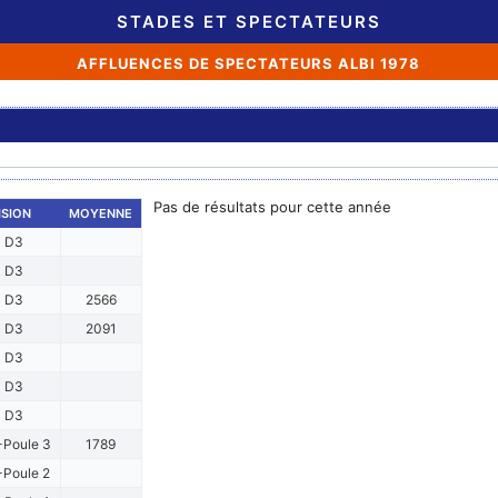
STADES ET SPECTATEURS
AFFLUENCES DE SPECTATEURS ALBI 1978
Pas de résultats pour cette année
ISION
MOYENNE
D3
D3
D3
2566
D3
2091
D3
D3
D3
Poule 3
1789
Poule 2