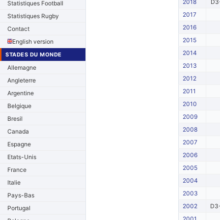
2018
D3-
Statistiques Football
2017
Statistiques Rugby
2016
Contact
2015
English version
2014
STADES DU MONDE
2013
Allemagne
2012
Angleterre
2011
Argentine
2010
Belgique
2009
Bresil
2008
Canada
2007
Espagne
2006
Etats-Unis
2005
France
2004
Italie
2003
Pays-Bas
2002
D3-
Portugal
2001