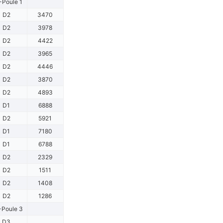
Poule 1
D2
3470
D2
3978
D2
4422
D2
3965
D2
4446
D2
3870
D2
4893
D1
6888
D2
5921
D1
7180
D1
6788
D2
2329
D2
1511
D2
1408
D2
1286
Poule 3
D3