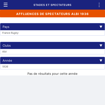
☰
⋮
STADES ET SPECTATEURS
AFFLUENCES DE SPECTATEURS ALBI 1936
Pays
▼
France Rugby
Clubs
▼
Albi
Année
▼
1936
Pas de résultats pour cette année