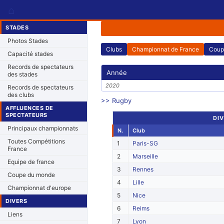
⌂
STADES
Photos Stades
Clubs
Championnat de France
Coup
Capacité stades
Records de spectateurs
Année
des stades
2020
Records de spectateurs
des clubs
>> Rugby
AFFLUENCES DE
SPECTATEURS
DIV
Principaux championnats
N.
Club
Toutes Compétitions
1
Paris-SG
France
2
Marseille
Equipe de france
3
Rennes
Coupe du monde
4
Lille
Championnat d'europe
5
Nice
DIVERS
6
Reims
Liens
7
Lyon