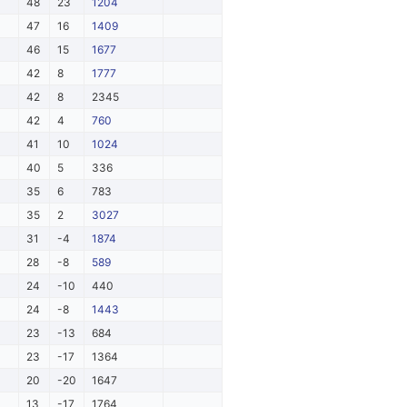
48
23
1204
47
16
1409
46
15
1677
42
8
1777
42
8
2345
42
4
760
41
10
1024
40
5
336
35
6
783
35
2
3027
31
-4
1874
28
-8
589
24
-10
440
24
-8
1443
23
-13
684
23
-17
1364
20
-20
1647
13
-17
1764