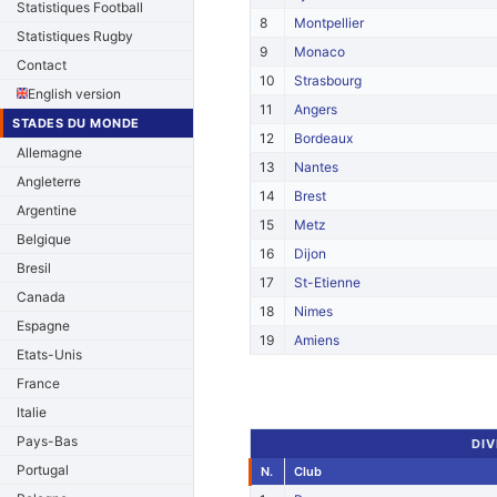
Statistiques Football
8
Montpellier
Statistiques Rugby
9
Monaco
Contact
10
Strasbourg
English version
11
Angers
STADES DU MONDE
12
Bordeaux
Allemagne
13
Nantes
Angleterre
14
Brest
Argentine
15
Metz
Belgique
16
Dijon
Bresil
17
St-Etienne
Canada
18
Nimes
Espagne
19
Amiens
Etats-Unis
France
Italie
Pays-Bas
DIV
Portugal
N.
Club