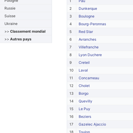
Pologne
1
Pau
Russie
2
Dunkerque
Suisse
3
Boulogne
Ukraine
4
Bourg-Peronnas
>>
Classement mondial
5
Red Star
>>
Autres pays
6
Avranches
7
Villefranche
8
Lyon Duchere
9
Creteil
10
Laval
11
Concarneau
12
Cholet
13
Borgo
14
Quevilly
15
Le Puy
16
Beziers
17
Gazelec Ajaccio
18
Toulon