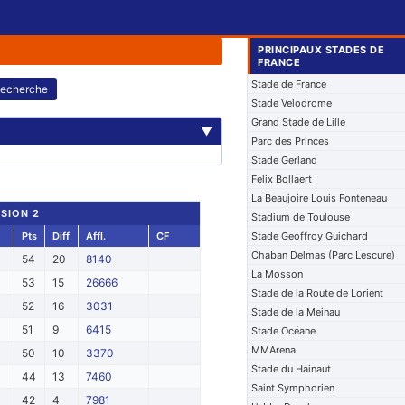
PRINCIPAUX STADES DE
FRANCE
Stade de France
echerche
Stade Velodrome
Grand Stade de Lille
▼
Parc des Princes
Stade Gerland
Felix Bollaert
La Beaujoire Louis Fonteneau
ISION 2
Stadium de Toulouse
Pts
Diff
Affl.
CF
Stade Geoffroy Guichard
Chaban Delmas (Parc Lescure)
54
20
8140
La Mosson
53
15
26666
Stade de la Route de Lorient
52
16
3031
Stade de la Meinau
51
9
6415
Stade Océane
MMArena
50
10
3370
Stade du Hainaut
44
13
7460
Saint Symphorien
42
4
7981