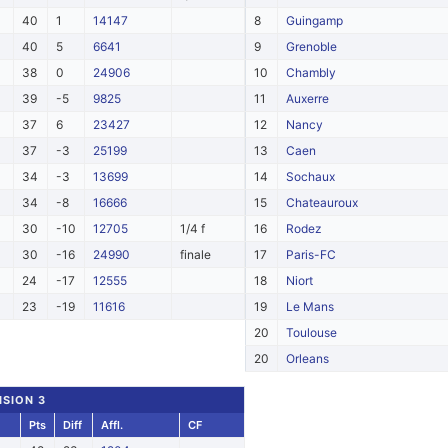
40
1
14147
8
Guingamp
40
5
6641
9
Grenoble
38
0
24906
10
Chambly
39
-5
9825
11
Auxerre
37
6
23427
12
Nancy
37
-3
25199
13
Caen
34
-3
13699
14
Sochaux
34
-8
16666
15
Chateauroux
30
-10
12705
1/4 f
16
Rodez
30
-16
24990
finale
17
Paris-FC
24
-17
12555
18
Niort
23
-19
11616
19
Le Mans
20
Toulouse
20
Orleans
ISION 3
Pts
Diff
Affl.
CF