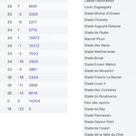
L'abbe Deschamps
39
7
9091
Louis Dugauguez
Stade Michel d'Ornano
35
-2
5206
Stade Charlety
35
-6
2217
Stade Auguste Delaune
34
1
5710
Stade de l'Aube
34
1
10672
Marcel-Picot
Stade des Alpes
34
-1
10212
Stade Mediterranee
34
-2
7003
Stade Bonal
34
-16
3935
Stade Ernest Wallon
32
-3
2861
Stade du Moustoir
28
-18
2344
Stade Francis Le Basser
Stade Louis II
26
-11
2929
Stade des Costieres
26
-15
8016
Stade du Roudourou
0
0
14204
Parc des sports
19
-22
0
Stade du Ray
Stade Parmesain
Stade Gaston Petit
Stade de l'ouest
Stade de la Valle du Cher