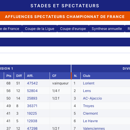
STADES ET SPECTATEURS
AFFLUENCES SPECTATEURS CHAMPIONNAT DE FRANCE
e de France
Coupe de la Ligue
Coupe d'europe
Synthese annuelle
R
ISION 1
DIV
Pts
Diff
Affl.
CF
N.
Club
68
51
47542
vainqueur
1
Lorient
56
12
52804
1/4 f
2
Lens
50
14
25893
1/2 f
3
AC-Ajaccio
49
8
36371
4
Troyes
41
3
19225
5
Clermont
41
5
12938
6
Le Havre
37
12
47298
1/2 f
7
Valenciennes