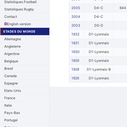
Statistiques Football
2005
D4-C
644
Statistiques Rugby
Contact
2004
D4-C
English version
2003
D5-D
STADES DU MONDE
1932
D1-Lyonnais
Allemagne
1931
D1-Lyonnais
Angleterre
1930
D1-Lyonnais
Argentine
1929
D1-Lyonnais
Belgique
Bresil
1928
D1-Lyonnais-B
Canada
1926
D1-Lyonnais
Espagne
Etats-Unis
France
Italie
Pays-Bas
Portugal