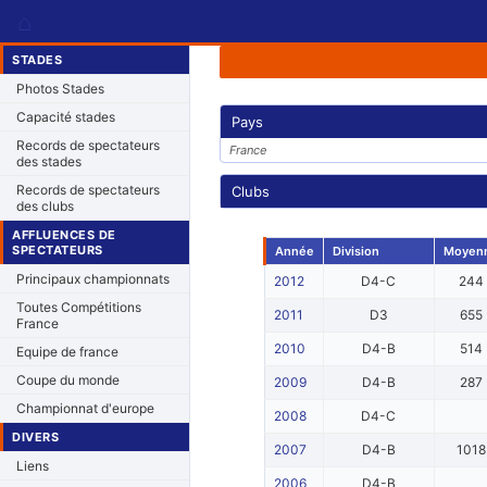
⌂
STADES
Photos Stades
Capacité stades
Pays
Records de spectateurs
France
des stades
Records de spectateurs
Clubs
des clubs
AFFLUENCES DE
SPECTATEURS
Année
Division
Moyen
Principaux championnats
2012
D4-C
244
Toutes Compétitions
2011
D3
655
France
2010
D4-B
514
Equipe de france
Coupe du monde
2009
D4-B
287
Championnat d'europe
2008
D4-C
DIVERS
2007
D4-B
1018
Liens
2006
D4-B