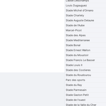
L'abbe Deschamps
Louis Dugauguez
Stade Michel d'Ornano
Stade Charlety
Stade Auguste Delaune
Stade de l'Aube
Marcel-Picot
Stade des Alpes
Stade Mediterranee
Stade Bonal
Stade Ernest Wallon
Stade du Moustoir
Stade Francis Le Basser
Stade Louis II
Stade des Costieres
Stade du Roudourou
Parc des sports
Stade du Ray
Stade Parmesain
Stade Gaston Petit
Stade de l'ouest
Stade de la Valle du Cher