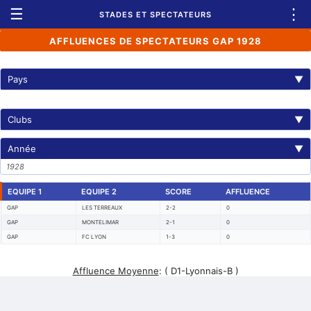
☰
⋮
STADES ET SPECTATEURS
AFFLUENCES DE SPECTATEURS GAP 1928
Pays
▼
Clubs
▼
Année
▼
1928
EQUIPE 1
EQUIPE 2
SCORE
AFFLUENCE
GAP
LES TERREAUX
2-2
0
GAP
MONTELIMAR
2-1
0
GAP
FC LYON
1-3
0
Affluence Moyenne
:
( D1-Lyonnais-B )