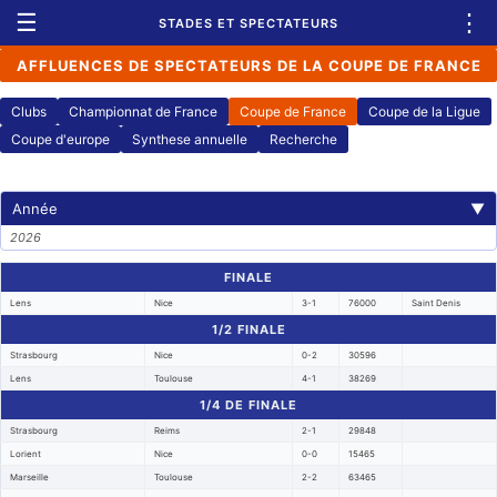
☰
⋮
STADES ET SPECTATEURS
AFFLUENCES DE SPECTATEURS DE LA COUPE DE FRANCE
Clubs
Championnat de France
Coupe de France
Coupe de la Ligue
Coupe d'europe
Synthese annuelle
Recherche
Année
▼
2026
FINALE
Lens
Nice
3-1
76000
Saint Denis
1/2 FINALE
Strasbourg
Nice
0-2
30596
Lens
Toulouse
4-1
38269
1/4 DE FINALE
Strasbourg
Reims
2-1
29848
Lorient
Nice
0-0
15465
Marseille
Toulouse
2-2
63465