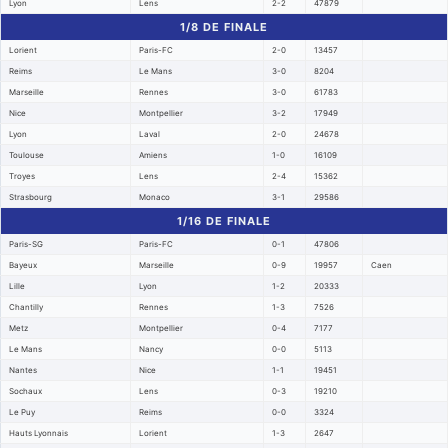
Lyon
Lens
2-2
47879
1/8 DE FINALE
Lorient
Paris-FC
2-0
13457
Reims
Le Mans
3-0
8204
Marseille
Rennes
3-0
61783
Nice
Montpellier
3-2
17949
Lyon
Laval
2-0
24678
Toulouse
Amiens
1-0
16109
Troyes
Lens
2-4
15362
Strasbourg
Monaco
3-1
29586
1/16 DE FINALE
Paris-SG
Paris-FC
0-1
47806
Bayeux
Marseille
0-9
19957
Caen
Lille
Lyon
1-2
20333
Chantilly
Rennes
1-3
7526
Metz
Montpellier
0-4
7177
Le Mans
Nancy
0-0
5113
Nantes
Nice
1-1
19451
Sochaux
Lens
0-3
19210
Le Puy
Reims
0-0
3324
Hauts Lyonnais
Lorient
1-3
2647