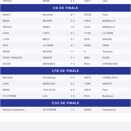
TROYES
REIMS
3-2
12677
Lyon
1/8 DE FINALE
NANCY
Marseille
6-1
23528
Paris
REIMS
BEZIERS
2-0
14818
MARSEILLE
TROYES
NIMES
1-0
12261
MARSEILLE
LENS
CAEN
4-1
11700
LE HAVRE
LYON
BREST
5-1
5978
ANGERS
NICE
LE HAVRE
4-1
16000
ORAN
REIMS
BEZIERS
1-1
0
Toulouse
STADE FRANCAIS
ANGERS
3-1
4680
DIJON
SEDAN
GRENOBLE
7-3
5623
STRASBOURG
1/16 DE FINALE
Marseille
Strasbourg
2-0
18878
CASABLANCA
LENS
BORDEAUX
3-2
11086
NANTES
REIMS
TOULOUSE
4-0
29541
Paris
ST-ETIENNE
Lille
2-0
9743
Bordeaux
1/32 DE FINALE
Wydad Casablanca
ST-ETIENNE
1-2
20000
Casablanca