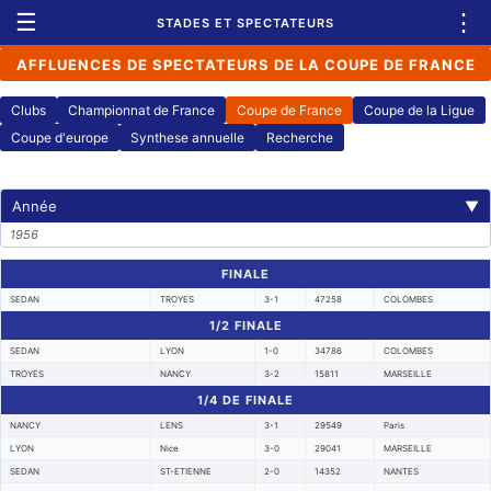
☰
⋮
STADES ET SPECTATEURS
AFFLUENCES DE SPECTATEURS DE LA COUPE DE FRANCE
Clubs
Championnat de France
Coupe de France
Coupe de la Ligue
Coupe d'europe
Synthese annuelle
Recherche
Année
▼
1956
FINALE
SEDAN
TROYES
3-1
47258
COLOMBES
1/2 FINALE
SEDAN
LYON
1-0
34786
COLOMBES
TROYES
NANCY
3-2
15811
MARSEILLE
1/4 DE FINALE
NANCY
LENS
3-1
29549
Paris
LYON
Nice
3-0
29041
MARSEILLE
SEDAN
ST-ETIENNE
2-0
14352
NANTES