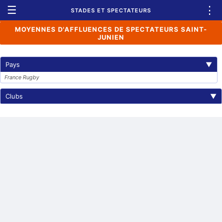
☰
⋮
STADES ET SPECTATEURS
MOYENNES D'AFFLUENCES DE SPECTATEURS SAINT-
JUNIEN
Pays
▼
France Rugby
Clubs
▼